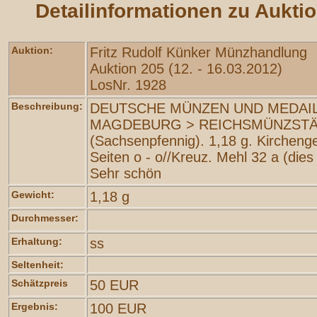
Detailinformationen zu Aukti
Auktion:
Fritz Rudolf Künker Münzhandlung
Auktion 205 (12. - 16.03.2012)
LosNr. 1928
Beschreibung:
DEUTSCHE MÜNZEN UND MEDAIL
MAGDEBURG > REICHSMÜNZSTÄ
(Sachsenpfennig). 1,18 g. Kircheng
Seiten o - o//Kreuz. Mehl 32 a (dies
Sehr schön
Gewicht:
1,18 g
Durchmesser:
Erhaltung:
ss
Seltenheit:
Schätzpreis
50 EUR
Ergebnis:
100 EUR