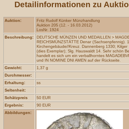
Detailinformationen zu Aukti
Auktion:
Fritz Rudolf Künker Münzhandlung
Auktion 205 (12. - 16.03.2012)
LosNr. 1924
Beschreibung:
DEUTSCHE MÜNZEN UND MEDAILLEN > MAGD
REICHSMÜNZSTÄTTE Denar (Sachsenpfennig). 1,
Kirchengebäude//Kreuz. Dannenberg 1330; Kilger
(dies Exemplar); Slg. Hauswaldt 14. Sehr schön B
handelt es sich um ein verballhorntes MAGADEBV
und IN NOMINE DNI AMEN auf der Rückseite.
Gewicht:
1,37 g
Durchmesser:
Erhaltung:
ss
Seltenheit:
Schätzpreis
50 EUR
Ergebnis:
90 EUR
Abbildungen: