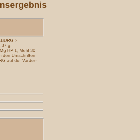
onsergebnis
EBURG >
37 g.
 Mg HP 1; Mehl 30
ei den Umschriften
RG auf der Vorder-