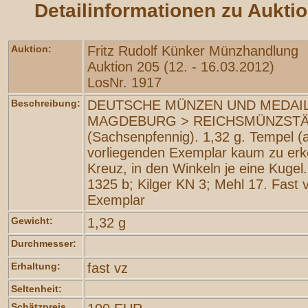
Detailinformationen zu Aukti
Auktion:
Fritz Rudolf Künker Münzhandlung
Auktion 205 (12. - 16.03.2012)
LosNr. 1917
Beschreibung:
DEUTSCHE MÜNZEN UND MEDAIL
MAGDEBURG > REICHSMÜNZSTÄ
(Sachsenpfennig). 1,32 g. Tempel (
vorliegenden Exemplar kaum zu erk
Kreuz, in den Winkeln je eine Kuge
1325 b; Kilger KN 3; Mehl 17. Fast 
Exemplar
Gewicht:
1,32 g
Durchmesser:
Erhaltung:
fast vz
Seltenheit:
Schätzpreis