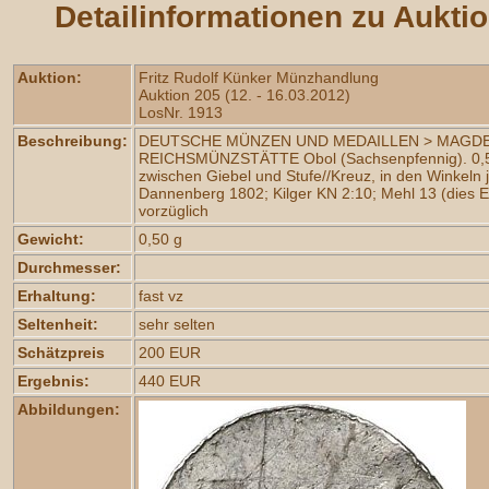
Detailinformationen zu Aukti
Auktion:
Fritz Rudolf Künker Münzhandlung
Auktion 205 (12. - 16.03.2012)
LosNr. 1913
Beschreibung:
DEUTSCHE MÜNZEN UND MEDAILLEN > MAGD
REICHSMÜNZSTÄTTE Obol (Sachsenpfennig). 0,
zwischen Giebel und Stufe//Kreuz, in den Winkeln j
Dannenberg 1802; Kilger KN 2:10; Mehl 13 (dies 
vorzüglich
Gewicht:
0,50 g
Durchmesser:
Erhaltung:
fast vz
Seltenheit:
sehr selten
Schätzpreis
200 EUR
Ergebnis:
440 EUR
Abbildungen: